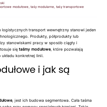
ski
sportowe modułowe
,
taśy modularne
,
taśy transportowe
 logistycznych transport wewnętrzny stanowi jeden
nologicznego. Produkty, półprodukty lub
y stanowiskami pracy w sposób ciągły i
tosuje się
taśmy modułowe
, które pozwalają
ładu konkretnej linii.
ułowe i jak są
dułowe
, jest ich budowa segmentowa. Cała taśma
e sobą przy pomocy specjalnych trzpieni. Takie