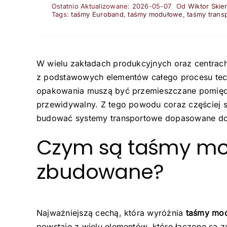
Ostatnio Aktualizowane: 2026-05-07
Od
Wiktor Skier
Tags:
taśmy Euroband
,
taśmy modułowe
,
taśmy tran
W wielu zakładach produkcyjnych oraz centrach
z podstawowych elementów całego procesu tech
opakowania muszą być przemieszczane pomiędz
przewidywalny. Z tego powodu coraz częściej s
budować systemy transportowe dopasowane do uk
Czym są taśmy mod
zbudowane?
Najważniejszą cechą, która wyróżnia
taśmy mo
powstaje z wielu elementów, które łączone są z