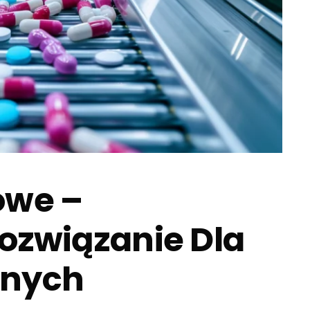
owe –
ozwiązanie Dla
jnych